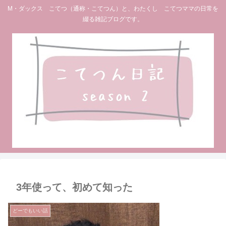
M・ダックス こてつ（通称・こてつん）と、わたくし こてつママの日常を
綴る雑記ブログです。
3年使って、初めて知った
どーでもいい話