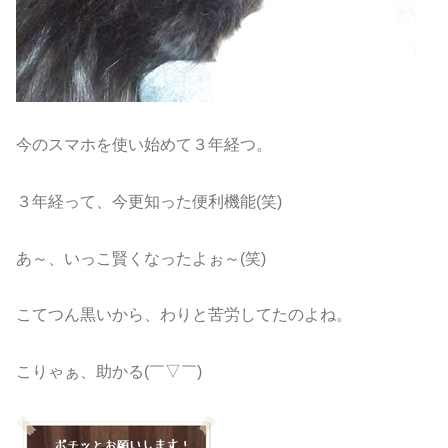
今のスマホを使い始めて３年経つ。
３年経って、今更知った便利機能(笑)
あ～、いっこ賢くなったよぉ～(笑)
こてつん黒いから、わりと苦労してたのよね。
こりゃぁ、助かる(￣▽￣)