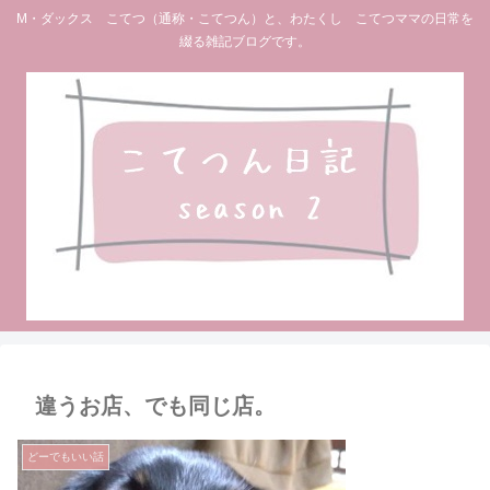
M・ダックス こてつ（通称・こてつん）と、わたくし こてつママの日常を
綴る雑記ブログです。
違うお店、でも同じ店。
どーでもいい話