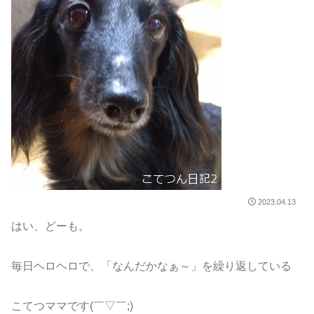
2023.04.13
はい、どーも。
毎日ヘロヘロで、「なんだかなぁ～」を繰り返している
こてつママです(￣▽￣;)