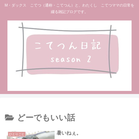
M・ダックス こてつ（通称・こてつん）と、わたくし こてつママの日常を
綴る雑記ブログです。
どーでもいい話
暑いねぇ。
ひとりごと