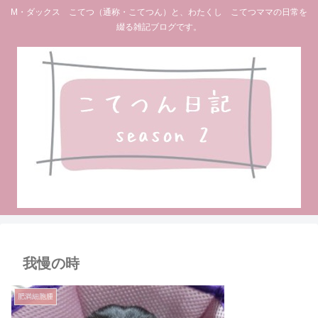
M・ダックス こてつ（通称・こてつん）と、わたくし こてつママの日常を
綴る雑記ブログです。
我慢の時
肥満細胞腫