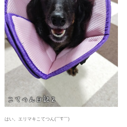
はい。エリマキこてつん(￣∇￣)