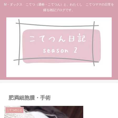
M・ダックス こてつ（通称・こてつん）と、わたくし こてつママの日常を
綴る雑記ブログです。
肥満細胞腫・手術
こてつのこと