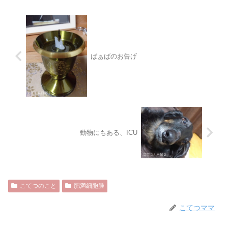
ばぁばのお告げ
動物にもある、ICU
こてつのこと
肥満細胞腫
こてつママ