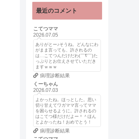
最近のコメント
こてつママ
2026.07.05
ありがとー♪そうね。どんなにわ
がまま言っても、許されるの
は…こてつんだけだわ(￣∇￣)た
っぷりとお仕えさせていただき
ますｗｗｗ
病理診断結果
くーちゃん
2026.07.03
よかったね。ほっとした。思い
切り甘えてワガママ言ってママ
を困らせるように。許されるの
はこてつ様だけだよー＾＾ほん
とよかったね！おめでとう！
病理診断結果
こてつママ