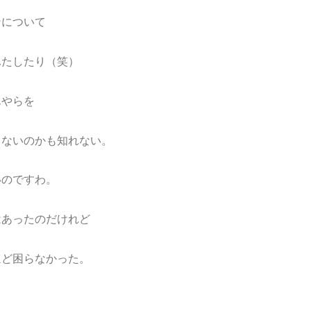
ンについて
ふたしたり（笑）
んやらを
とないのかも知れない。
いのですわ。
はあったのだけれど
ほど困らなかった。