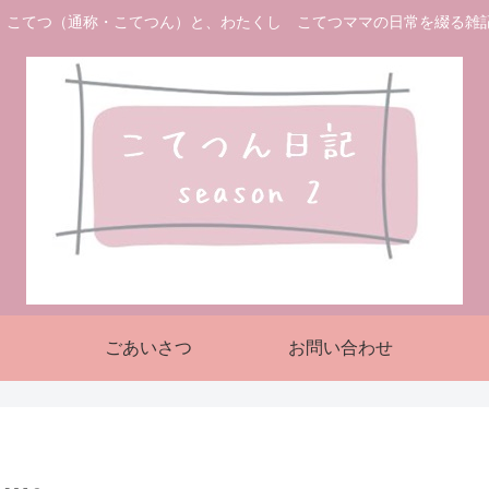
 こてつ（通称・こてつん）と、わたくし こてつママの日常を綴る雑
ごあいさつ
お問い合わせ
ら…。