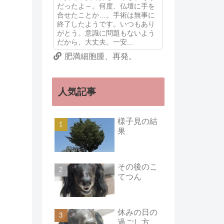
だったよ～。何度、仏壇に手を
合せたことか…。手術は無事に
終了したようです。いつもあり
がとう。意識に問題もないよう
だから、大丈夫。一安...
肥満細胞腫、再発。
人気記事
様子見の結
果
その後のこ
てつん
休みの日の
過ごし方