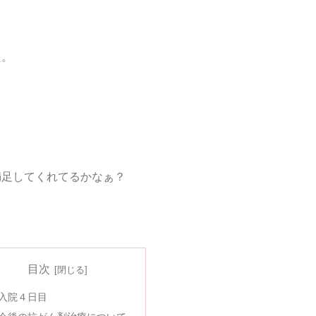
た。
。
満足してくれてるかなぁ？
目次
入院４日目