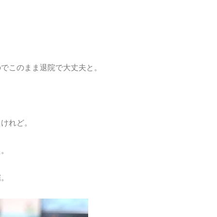
のでこのまま退院で大丈夫と。
たけれど。
た。
宅。