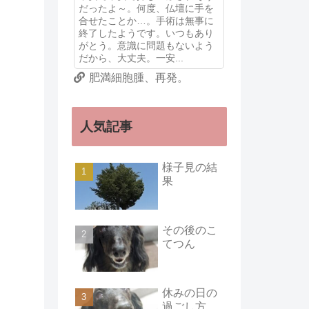
だったよ～。何度、仏壇に手を
合せたことか…。手術は無事に
終了したようです。いつもあり
がとう。意識に問題もないよう
だから、大丈夫。一安...
肥満細胞腫、再発。
人気記事
様子見の結
果
その後のこ
てつん
休みの日の
過ごし方