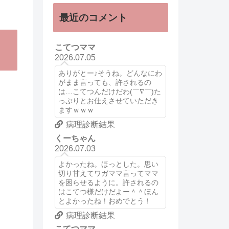
最近のコメント
こてつママ
2026.07.05
ありがとー♪そうね。どんなにわ
がまま言っても、許されるの
は…こてつんだけだわ(￣∇￣)た
っぷりとお仕えさせていただき
ますｗｗｗ
病理診断結果
くーちゃん
2026.07.03
よかったね。ほっとした。思い
切り甘えてワガママ言ってママ
を困らせるように。許されるの
はこてつ様だけだよー＾＾ほん
とよかったね！おめでとう！
病理診断結果
こてつママ