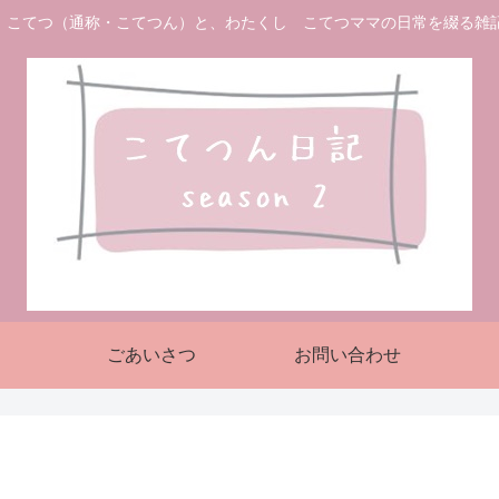
 こてつ（通称・こてつん）と、わたくし こてつママの日常を綴る雑
ごあいさつ
お問い合わせ