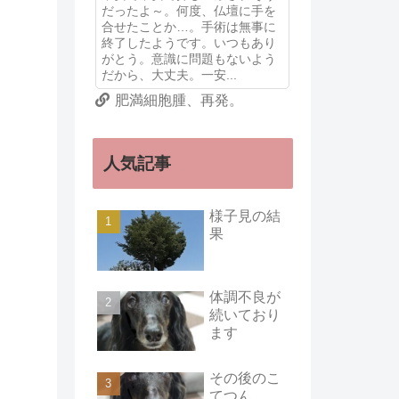
だったよ～。何度、仏壇に手を
合せたことか…。手術は無事に
終了したようです。いつもあり
がとう。意識に問題もないよう
だから、大丈夫。一安...
肥満細胞腫、再発。
人気記事
様子見の結
果
体調不良が
続いており
ます
その後のこ
てつん