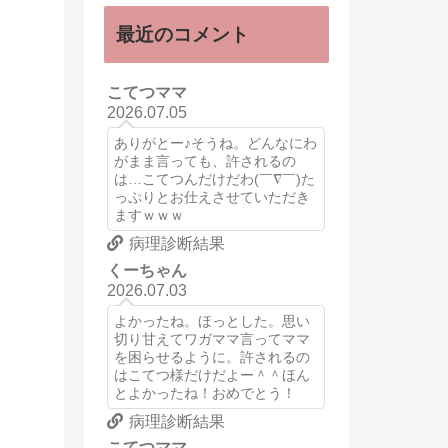
最近のコメント
こてつママ
2026.07.05
ありがとー♪そうね。どんなにわ
がまま言っても、許されるの
は…こてつんだけだわ(￣∇￣)た
っぷりとお仕えさせていただき
ますｗｗｗ
病理診断結果
くーちゃん
2026.07.03
よかったね。ほっとした。思い
切り甘えてワガママ言ってママ
を困らせるように。許されるの
はこてつ様だけだよー＾＾ほん
とよかったね！おめでとう！
病理診断結果
こてつママ