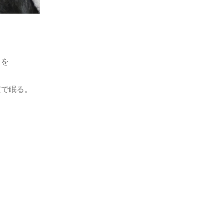
中を
横で眠る。
ら