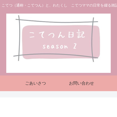
 こてつ（通称・こてつん）と、わたくし こてつママの日常を綴る雑
ごあいさつ
お問い合わせ