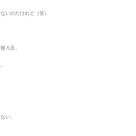
はないのだけれど（笑）
右後ろ足。
い。
れない。