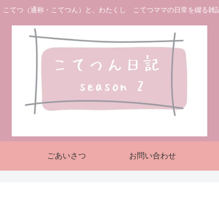
 こてつ（通称・こてつん）と、わたくし こてつママの日常を綴る雑
ごあいさつ
お問い合わせ