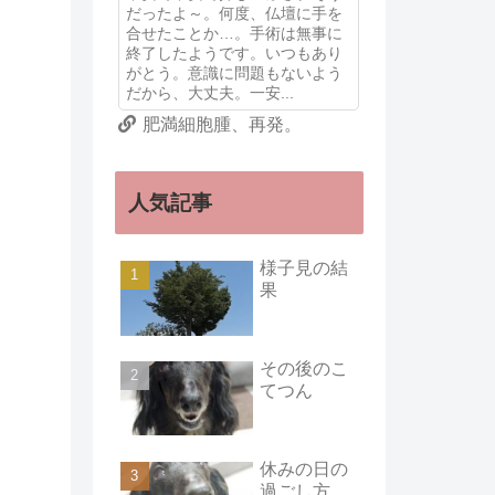
だったよ～。何度、仏壇に手を
合せたことか…。手術は無事に
終了したようです。いつもあり
がとう。意識に問題もないよう
だから、大丈夫。一安...
肥満細胞腫、再発。
人気記事
様子見の結
果
その後のこ
てつん
休みの日の
過ごし方