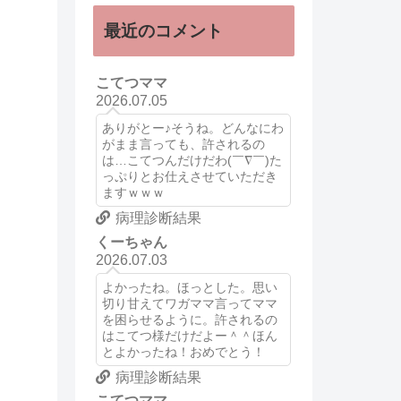
最近のコメント
こてつママ
2026.07.05
ありがとー♪そうね。どんなにわ
がまま言っても、許されるの
は…こてつんだけだわ(￣∇￣)た
っぷりとお仕えさせていただき
ますｗｗｗ
病理診断結果
くーちゃん
2026.07.03
よかったね。ほっとした。思い
切り甘えてワガママ言ってママ
を困らせるように。許されるの
はこてつ様だけだよー＾＾ほん
とよかったね！おめでとう！
病理診断結果
こてつママ