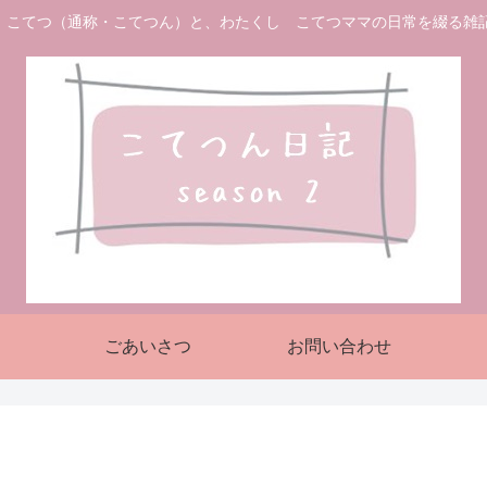
 こてつ（通称・こてつん）と、わたくし こてつママの日常を綴る雑
ごあいさつ
お問い合わせ