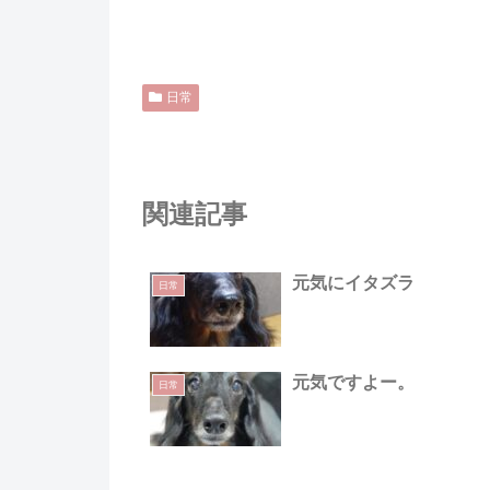
日常
関連記事
元気にイタズラ
日常
元気ですよー。
日常