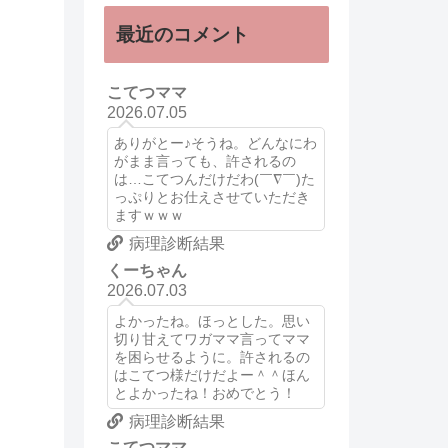
最近のコメント
こてつママ
2026.07.05
ありがとー♪そうね。どんなにわ
がまま言っても、許されるの
は…こてつんだけだわ(￣∇￣)た
っぷりとお仕えさせていただき
ますｗｗｗ
病理診断結果
くーちゃん
2026.07.03
よかったね。ほっとした。思い
切り甘えてワガママ言ってママ
を困らせるように。許されるの
はこてつ様だけだよー＾＾ほん
とよかったね！おめでとう！
病理診断結果
こてつママ