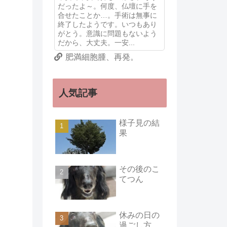
だったよ～。何度、仏壇に手を
合せたことか…。手術は無事に
終了したようです。いつもあり
がとう。意識に問題もないよう
だから、大丈夫。一安...
肥満細胞腫、再発。
人気記事
様子見の結
果
その後のこ
てつん
休みの日の
過ごし方