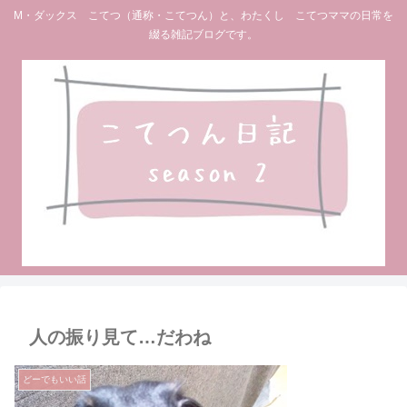
M・ダックス こてつ（通称・こてつん）と、わたくし こてつママの日常を
綴る雑記ブログです。
人の振り見て…だわね
どーでもいい話