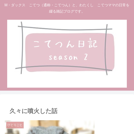
M・ダックス こてつ（通称・こてつん）と、わたくし こてつママの日常を
綴る雑記ブログです。
久々に噴火した話
ひとりごと