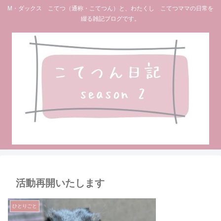
M・ダックス こてつ（通称・こてつん）と、わたくし こてつママの日常を
綴る雑記ブログです。
活動再開いたします
ひとりごと