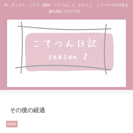
M・ダックス こてつ（通称・こてつん）と、わたくし こてつママの日常を
綴る雑記ブログです。
その後の経過
抜歯後