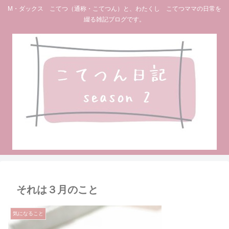
M・ダックス こてつ（通称・こてつん）と、わたくし こてつママの日常を
綴る雑記ブログです。
それは３月のこと
気になること