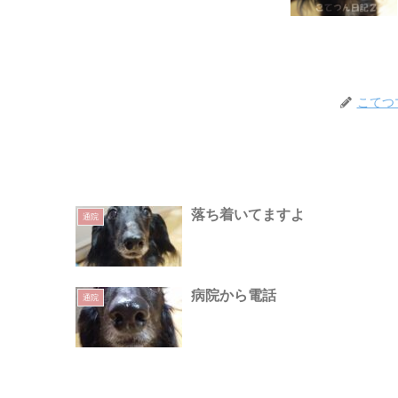
こてつ
落ち着いてますよ
通院
病院から電話
通院