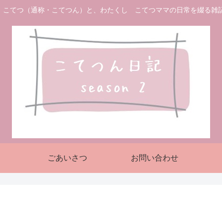
 こてつ（通称・こてつん）と、わたくし こてつママの日常を綴る雑
ごあいさつ
お問い合わせ