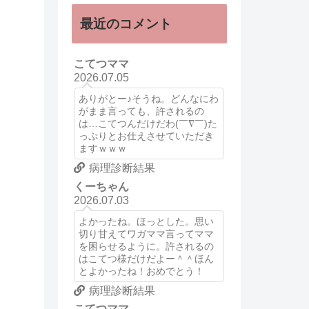
最近のコメント
こてつママ
2026.07.05
ありがとー♪そうね。どんなにわ
がまま言っても、許されるの
は…こてつんだけだわ(￣∇￣)た
っぷりとお仕えさせていただき
ますｗｗｗ
病理診断結果
くーちゃん
2026.07.03
よかったね。ほっとした。思い
切り甘えてワガママ言ってママ
を困らせるように。許されるの
はこてつ様だけだよー＾＾ほん
とよかったね！おめでとう！
病理診断結果
こてつママ