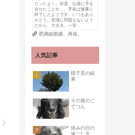
だったよ～。何度、仏壇に手を
合せたことか…。手術は無事に
終了したようです。いつもあり
がとう。意識に問題もないよう
だから、大丈夫。一安...
肥満細胞腫、再発。
人気記事
様子見の結
果
その後のこ
てつん
休みの日の
過ごし方