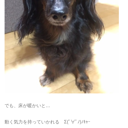
でも、床が暖かいと…
動く気力を持っていかれる Σ(ﾟ∀ﾟﾉ)ﾉｷｬｰ