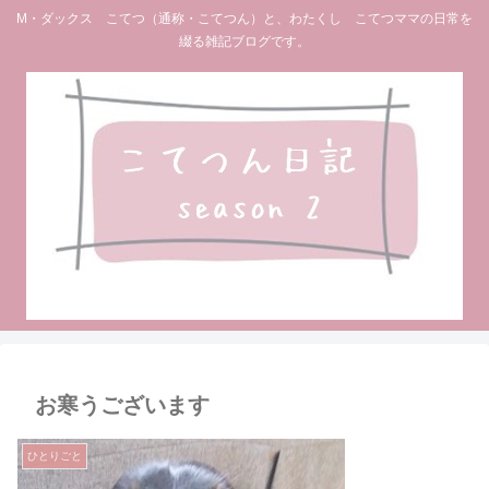
M・ダックス こてつ（通称・こてつん）と、わたくし こてつママの日常を
綴る雑記ブログです。
お寒うございます
ひとりごと