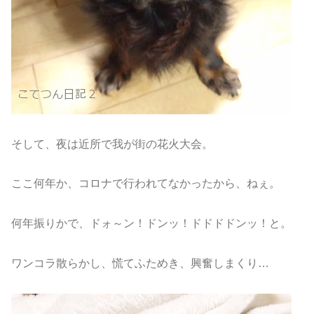
そして、夜は近所で我が街の花火大会。
ここ何年か、コロナで行われてなかったから、ねぇ。
何年振りかで、ドォ～ン！ドンッ！ドドドドンッ！と。
ワンコラ散らかし、慌てふためき、興奮しまくり…