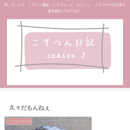
M・ダックス こてつ（通称・こてつん）と、わたくし こてつママの日常を
綴る雑記ブログです。
久々だもんねぇ
こてつんもろもろ