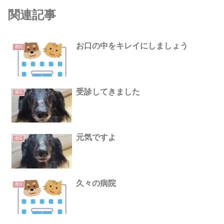
関連記事
お口の中をキレイにしましょう
通院
受診してきました
通院
元気ですよ
通院
久々の病院
通院