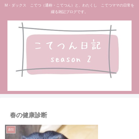
M・ダックス こてつ（通称・こてつん）と、わたくし こてつママの日常を
綴る雑記ブログです。
春の健康診断
通院