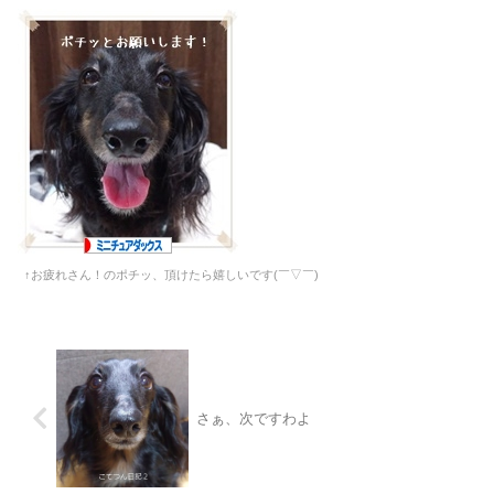
↑お疲れさん！のポチッ、頂けたら嬉しいです(￣▽￣)
さぁ、次ですわよ