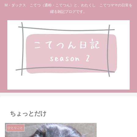
M・ダックス こてつ（通称・こてつん）と、わたくし こてつママの日常を
綴る雑記ブログです。
ちょっとだけ
ひとりごと