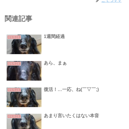
こてつママ
関連記事
1週間経過
ひとりごと
あら、まぁ
ひとりごと
復活！…一応、ね(￣▽￣;)
ひとりごと
あまり言いたくはない本音
ひとりごと