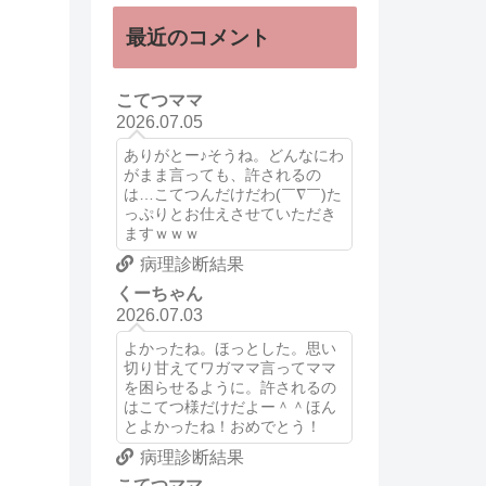
最近のコメント
こてつママ
2026.07.05
ありがとー♪そうね。どんなにわ
がまま言っても、許されるの
は…こてつんだけだわ(￣∇￣)た
っぷりとお仕えさせていただき
ますｗｗｗ
病理診断結果
くーちゃん
2026.07.03
よかったね。ほっとした。思い
切り甘えてワガママ言ってママ
を困らせるように。許されるの
はこてつ様だけだよー＾＾ほん
とよかったね！おめでとう！
病理診断結果
こてつママ