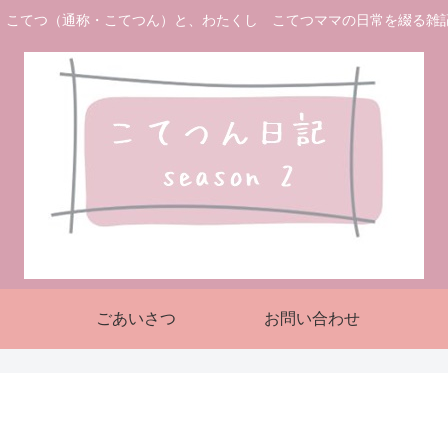
 こてつ（通称・こてつん）と、わたくし こてつママの日常を綴る雑
ごあいさつ
お問い合わせ