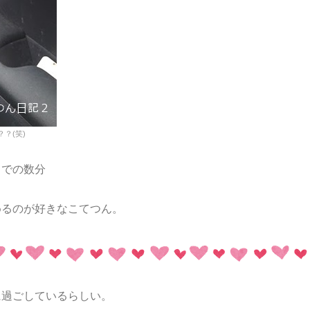
？(笑)
までの数分
めるのが好きなこてつん。
に過ごしているらしい。