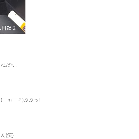
おねだり。
￣ｍ￣〃)ぷぷっ!
(笑)