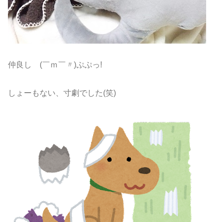
仲良し (￣ｍ￣〃)ぷぷっ!
しょーもない、寸劇でした(笑)