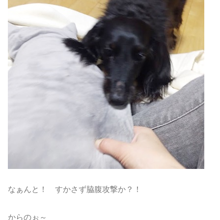
なぁんと！ すかさず脇腹攻撃か？！
からのぉ～