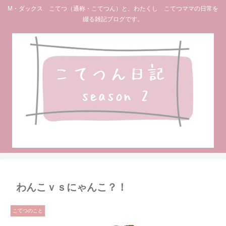
M・ダックス こてつ（通称・こてつん）と、わたくし こてつママの日常を
綴る雑記ブログです。
わんこｖｓにゃんこ？！
こてつのこと