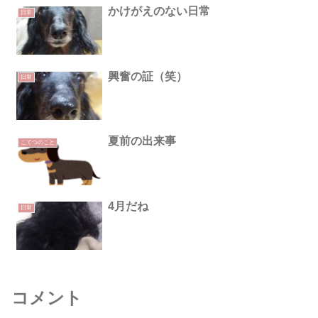
かけがえのない日常
日常
興奮の証（笑）
日常
夏前の出来事
こてつのこと
4月だね
日常
コメント