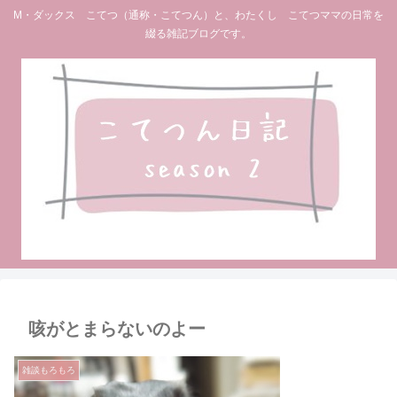
M・ダックス こてつ（通称・こてつん）と、わたくし こてつママの日常を
綴る雑記ブログです。
咳がとまらないのよー
雑談もろもろ