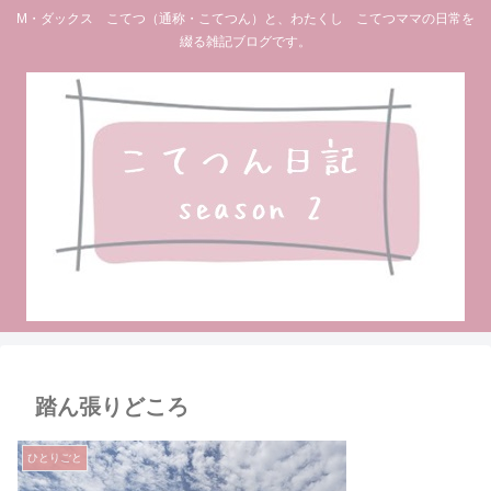
M・ダックス こてつ（通称・こてつん）と、わたくし こてつママの日常を
綴る雑記ブログです。
踏ん張りどころ
ひとりごと