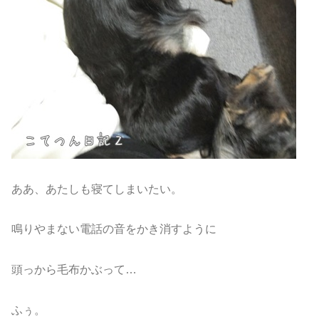
ああ、あたしも寝てしまいたい。
鳴りやまない電話の音をかき消すように
頭っから毛布かぶって…
ふぅ。