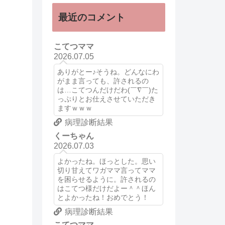
最近のコメント
こてつママ
2026.07.05
ありがとー♪そうね。どんなにわ
がまま言っても、許されるの
は…こてつんだけだわ(￣∇￣)た
っぷりとお仕えさせていただき
ますｗｗｗ
病理診断結果
くーちゃん
2026.07.03
よかったね。ほっとした。思い
切り甘えてワガママ言ってママ
を困らせるように。許されるの
はこてつ様だけだよー＾＾ほん
とよかったね！おめでとう！
病理診断結果
こてつママ