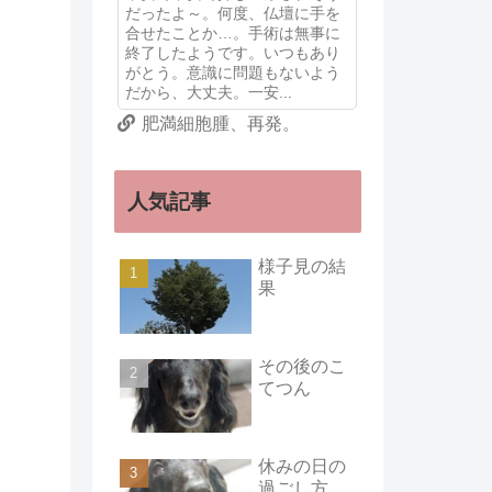
だったよ～。何度、仏壇に手を
合せたことか…。手術は無事に
終了したようです。いつもあり
がとう。意識に問題もないよう
だから、大丈夫。一安...
肥満細胞腫、再発。
人気記事
様子見の結
果
その後のこ
てつん
休みの日の
過ごし方