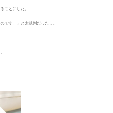
することにした。
ものです。」と太鼓判だったし。
う。