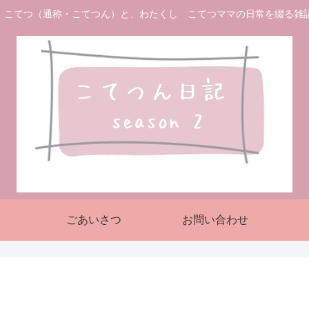
 こてつ（通称・こてつん）と、わたくし こてつママの日常を綴る雑
ごあいさつ
お問い合わせ
。