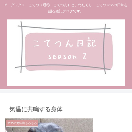
M・ダックス こてつ（通称・こてつん）と、わたくし こてつママの日常を
綴る雑記ブログです。
気温に共鳴する身体
ママの更年期もろもろ