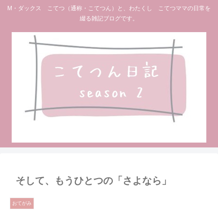
M・ダックス こてつ（通称・こてつん）と、わたくし こてつママの日常を
綴る雑記ブログです。
そして、もうひとつの「さよなら」
おてがみ