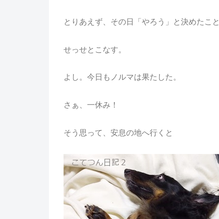
とりあえず、その日「やろう」と決めたこ
せっせとこなす。
よし。今日もノルマは果たした。
さぁ、一休み！
そう思って、安息の地へ行くと