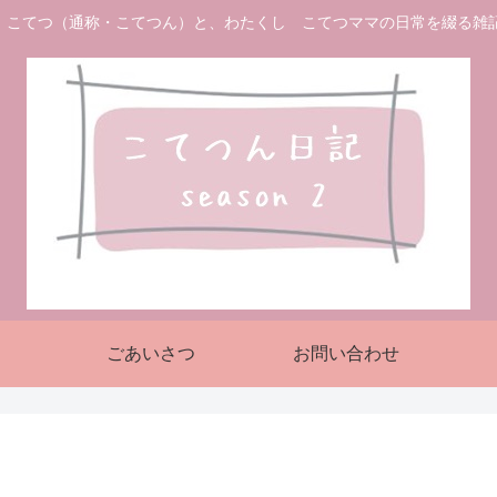
 こてつ（通称・こてつん）と、わたくし こてつママの日常を綴る雑
ごあいさつ
お問い合わせ