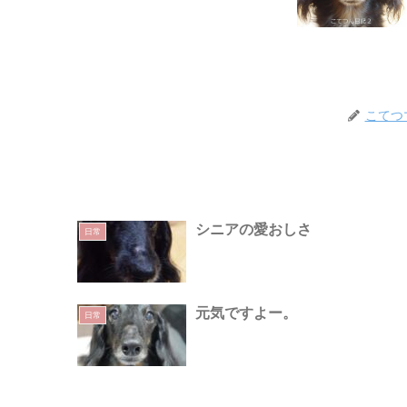
こてつ
シニアの愛おしさ
日常
元気ですよー。
日常