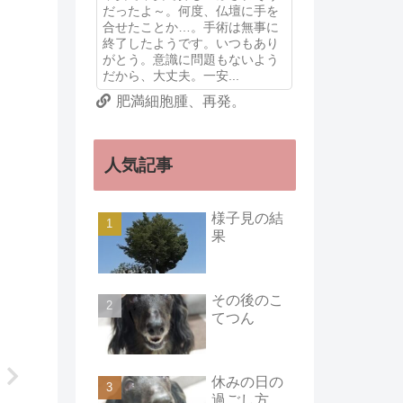
だったよ～。何度、仏壇に手を
合せたことか…。手術は無事に
終了したようです。いつもあり
がとう。意識に問題もないよう
だから、大丈夫。一安...
肥満細胞腫、再発。
人気記事
様子見の結
果
その後のこ
てつん
休みの日の
過ごし方