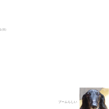
(笑)
ブームらしい