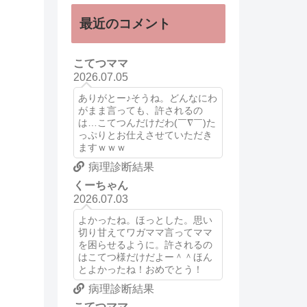
最近のコメント
こてつママ
2026.07.05
ありがとー♪そうね。どんなにわ
がまま言っても、許されるの
は…こてつんだけだわ(￣∇￣)た
っぷりとお仕えさせていただき
ますｗｗｗ
病理診断結果
くーちゃん
2026.07.03
よかったね。ほっとした。思い
切り甘えてワガママ言ってママ
を困らせるように。許されるの
はこてつ様だけだよー＾＾ほん
とよかったね！おめでとう！
病理診断結果
こてつママ