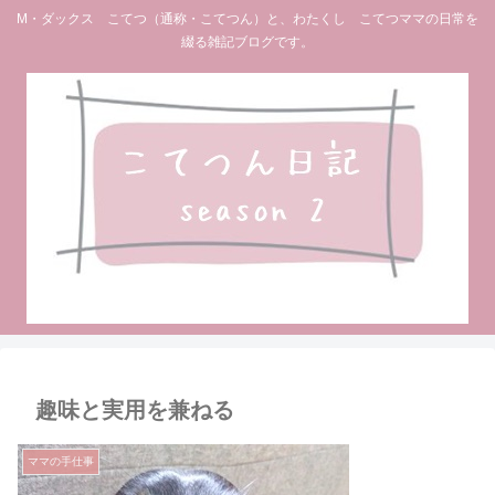
M・ダックス こてつ（通称・こてつん）と、わたくし こてつママの日常を
綴る雑記ブログです。
趣味と実用を兼ねる
ママの手仕事