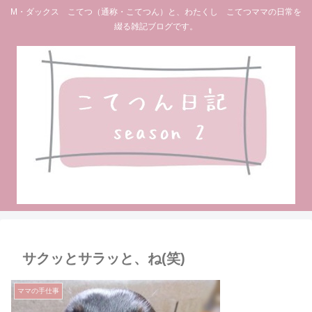
M・ダックス こてつ（通称・こてつん）と、わたくし こてつママの日常を
綴る雑記ブログです。
サクッとサラッと、ね(笑)
ママの手仕事