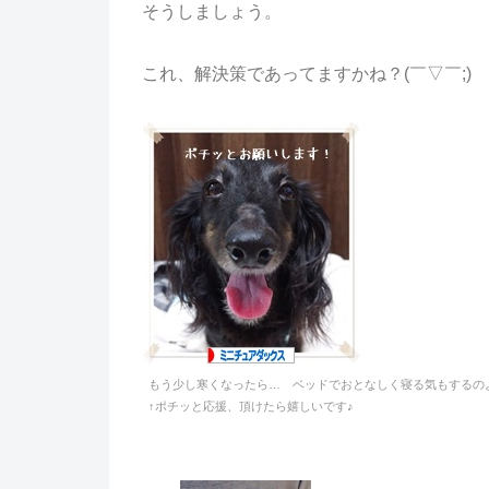
そうしましょう。
これ、解決策であってますかね？(￣▽￣;)
もう少し寒くなったら… ベッドでおとなしく寝る気もするのよ
↑ポチッと応援、頂けたら嬉しいです♪