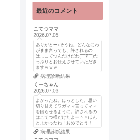
最近のコメント
こてつママ
2026.07.05
ありがとー♪そうね。どんなにわ
がまま言っても、許されるの
は…こてつんだけだわ(￣∇￣)た
っぷりとお仕えさせていただき
ますｗｗｗ
病理診断結果
くーちゃん
2026.07.03
よかったね。ほっとした。思い
切り甘えてワガママ言ってママ
を困らせるように。許されるの
はこてつ様だけだよー＾＾ほん
とよかったね！おめでとう！
病理診断結果
こてつママ