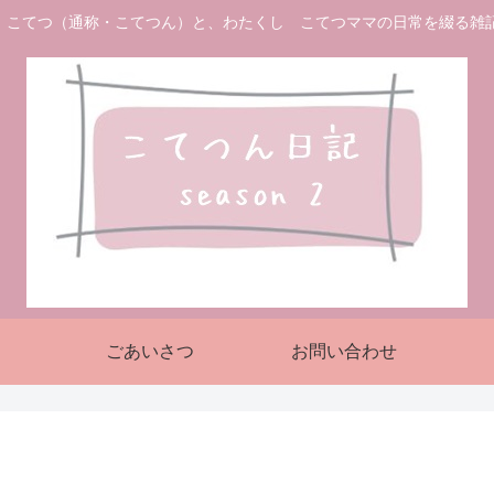
 こてつ（通称・こてつん）と、わたくし こてつママの日常を綴る雑
ごあいさつ
お問い合わせ