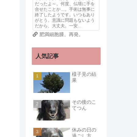
だったよ～。何度、仏壇に手を
合せたことか…。手術は無事に
終了したようです。いつもあり
がとう。意識に問題もないよう
だから、大丈夫。一安...
肥満細胞腫、再発。
人気記事
様子見の結
果
その後のこ
てつん
休みの日の
過ごし方