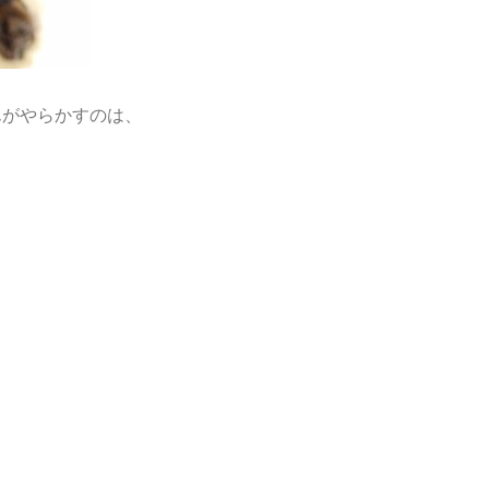
んがやらかすのは、
。