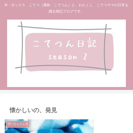
M・ダックス こてつ（通称・こてつん）と、わたくし こてつママの日常を
綴る雑記ブログです。
懐かしいの、発見
思い出もろもろ