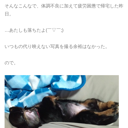
そんなこんなで、体調不良に加えて疲労困憊で帰宅した昨
日。
…あたしも落ちたよ(￣▽￣;)
いつもの代り映えない写真を撮る余裕はなかった。
ので。