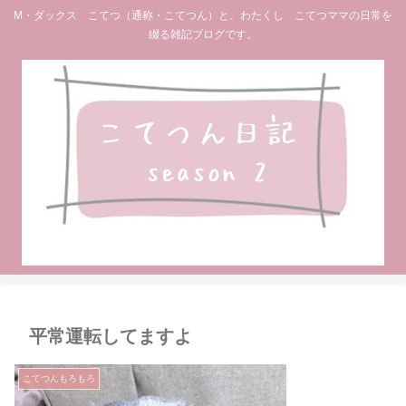
M・ダックス こてつ（通称・こてつん）と、わたくし こてつママの日常を
綴る雑記ブログです。
平常運転してますよ
こてつんもろもろ