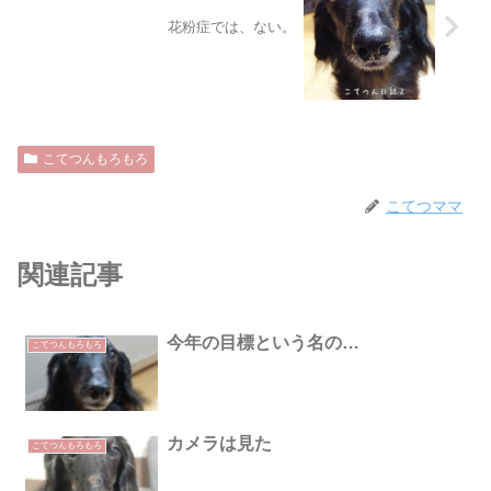
花粉症では、ない。
こてつんもろもろ
こてつママ
関連記事
今年の目標という名の…
こてつんもろもろ
カメラは見た
こてつんもろもろ